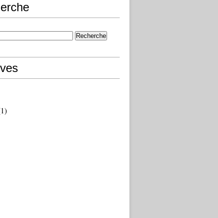
erche
ives
1)